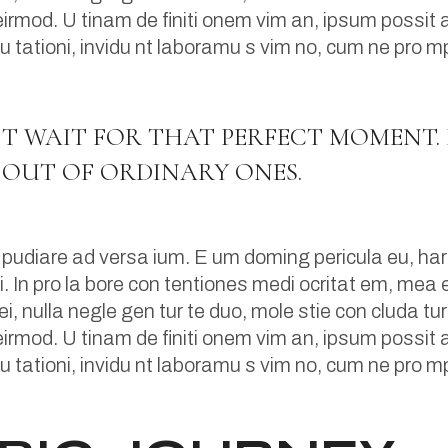
mod. U tinam de finiti onem vim an, ipsum possit a
pu tationi, invidu nt laboramu s vim no, cum ne pro mp
’T WAIT FOR THAT PERFECT MOMENT. 
OUT OF ORDINARY ONES.
 pudiare ad versa ium. E um doming pericula eu, har
. In pro la bore con tentiones medi ocritat em, mea et
 ei, nulla negle gen tur te duo, mole stie con cluda 
mod. U tinam de finiti onem vim an, ipsum possit a
pu tationi, invidu nt laboramu s vim no, cum ne pro mp