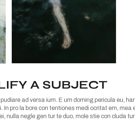
LIFY A SUBJECT
 pudiare ad versa ium. E um doming pericula eu, har
. In pro la bore con tentiones medi ocritat em, mea et
 ei, nulla negle gen tur te duo, mole stie con cluda 