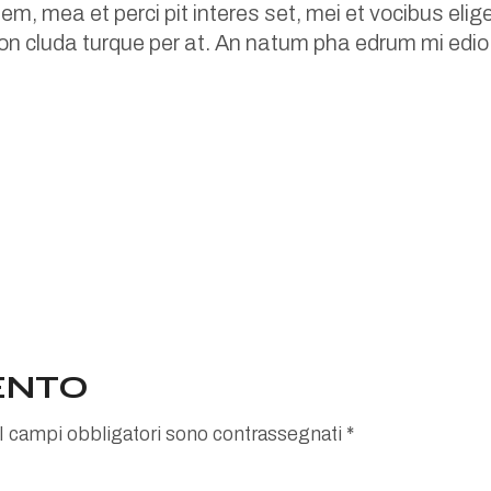
em, mea et perci pit interes set, mei et vocibus elige
 con cluda turque per at. An natum pha edrum mi ed
ENTO
I campi obbligatori sono contrassegnati
*