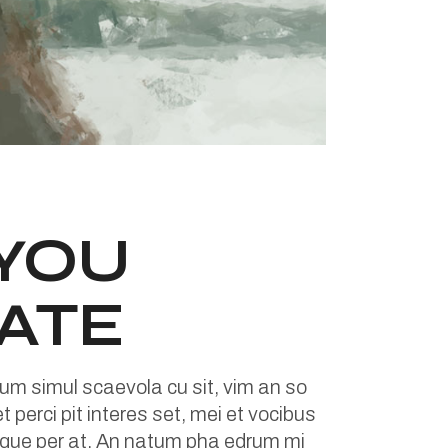
 YOU
ATE
um simul scaevola cu sit, vim an so
 perci pit interes set, mei et vocibus
turque per at. An natum pha edrum mi