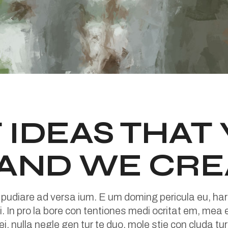
 IDEAS THAT
 AND WE CRE
 pudiare ad versa ium. E um doming pericula eu, har
. In pro la bore con tentiones medi ocritat em, mea et
 ei, nulla negle gen tur te duo, mole stie con cluda 