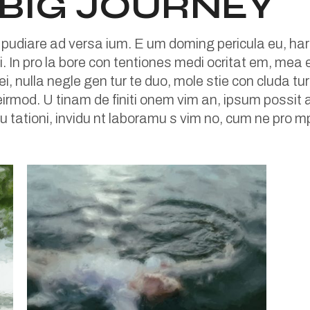
E BIG JOURNEY
 pudiare ad versa ium. E um doming pericula eu, har
. In pro la bore con tentiones medi ocritat em, mea et
 ei, nulla negle gen tur te duo, mole stie con cluda 
mod. U tinam de finiti onem vim an, ipsum possit a
pu tationi, invidu nt laboramu s vim no, cum ne pro mp