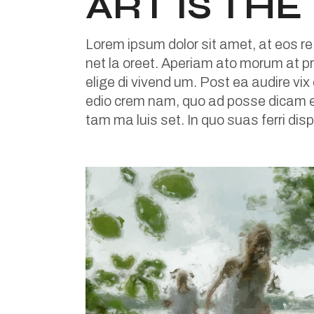
ART IS TH
Lorem ipsum dolor sit amet, at eos re
net la oreet. Aperiam ato morum at pri
elige di vivend um. Post ea audire vix
edio crem nam, quo ad posse dicam eir
tam ma luis set. In quo suas ferri dis